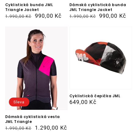
Cyklistická bunda JML
Dámská cyklistická bunda
Triangle Jacket
JML Triangle Jacket
Běžná
Výprodejová
990,00 Kč
Běžná
Výprodejová
990,00 Kč
1.990,00 Kč
1.990,00 Kč
cena
cena
cena
cena
Cyklistická čepička JML
Běžná
649,00 Kč
Sleva
cena
Dámská cyklistická vesta
JML Triangle
Běžná
Výprodejová
1.290,00 Kč
1.990,00 Kč
cena
cena