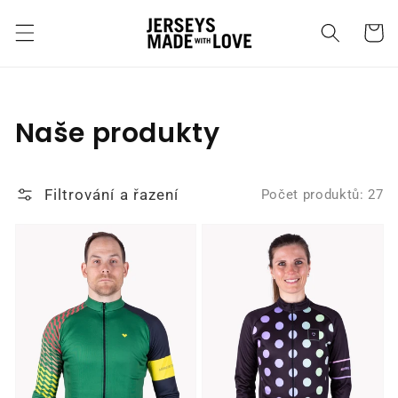
Přejít k
obsahu
Košík
Kolekce:
Naše produkty
Filtrování a řazení
Počet produktů: 27