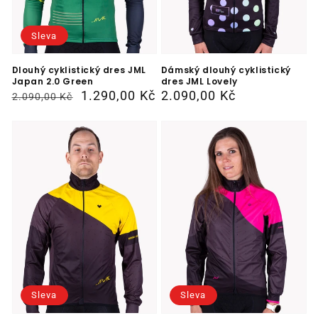
Sleva
Dlouhý cyklistický dres JML
Dámský dlouhý cyklistický
Japan 2.0 Green
dres JML Lovely
Běžná
Výprodejová
1.290,00 Kč
Běžná
2.090,00 Kč
2.090,00 Kč
cena
cena
cena
Sleva
Sleva