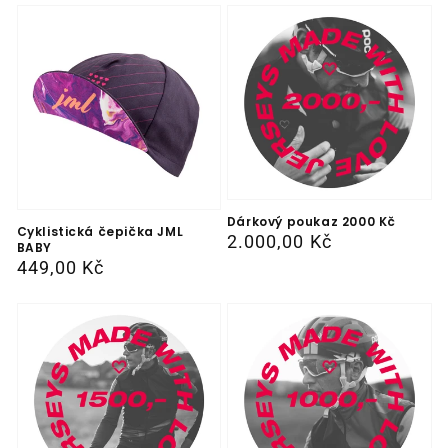
Dárkový poukaz 2000 Kč
Cyklistická čepička JML
Běžná
2.000,00 Kč
BABY
cena
Běžná
449,00 Kč
cena